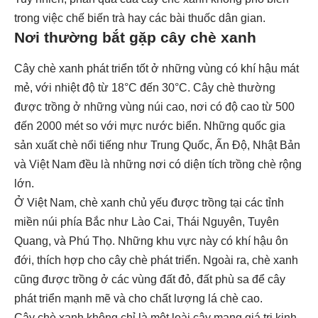
trong việc chế biến trà hay các bài thuốc dân gian.
Nơi thường bắt gặp cây chè xanh
Cây chè xanh phát triển tốt ở những vùng có khí hậu mát
mẻ, với nhiệt độ từ 18°C đến 30°C. Cây chè thường
được trồng ở những vùng núi cao, nơi có độ cao từ 500
đến 2000 mét so với mực nước biển. Những quốc gia
sản xuất chè nổi tiếng như Trung Quốc, Ấn Độ, Nhật Bản
và Việt Nam đều là những nơi có diện tích trồng chè rộng
lớn.
Ở Việt Nam, chè xanh chủ yếu được trồng tại các tỉnh
miền núi phía Bắc như Lào Cai, Thái Nguyên, Tuyên
Quang, và Phú Thọ. Những khu vực này có khí hậu ôn
đới, thích hợp cho cây chè phát triển. Ngoài ra, chè xanh
cũng được trồng ở các vùng đất đỏ, đất phù sa để cây
phát triển mạnh mẽ và cho chất lượng lá chè cao.
Cây chè xanh không chỉ là một loài cây mang giá trị kinh