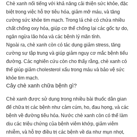
Chè xanh nổi tiếng với khả năng cải thiện sức khỏe, đặc
biệt trong việc hỗ trợ tiêu hóa, giảm mỡ máu, và tăng
cường sức khỏe tim mạch. Trong lá chè có chứa nhiều
chất chống oxy hóa, giúp cơ thể chống lại các gốc tự do,
ngăn ngừa lão hóa và các bệnh lý mãn tính.
Ngoài ra, chè xanh còn có tác dụng giảm stress, tăng
cường sự tập trung và giúp giảm nguy cơ mắc bệnh tiểu
đường. Các nghiên cứu còn cho thấy rằng, chè xanh có
thể giúp giảm cholesterol xấu trong máu và bảo vệ sức
khỏe tim mạch.
Cây chè xanh chữa bệnh gì?
Chè xanh được sử dụng trong nhiều bài thuốc dân gian
để chữa trị các bệnh như cảm cúm, ho, đau họng, và các
bệnh về đường tiêu hóa. Nước chè xanh còn có thể làm
dịu các triệu chứng của bệnh viêm khớp, giảm viêm
nhiễm, và hỗ trợ điều trị các bệnh về da như mụn nhọt,