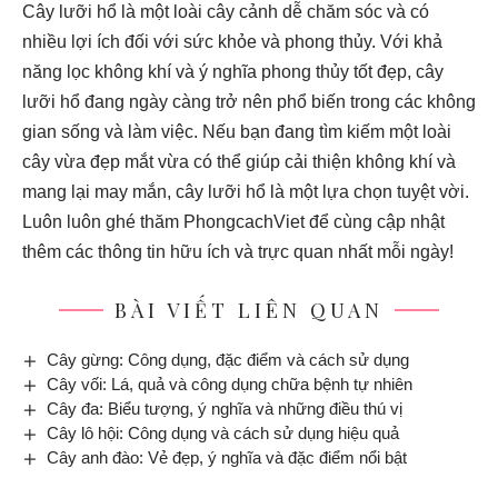
Cây lưỡi hổ là một loài cây cảnh dễ chăm sóc và có
nhiều lợi ích đối với sức khỏe và phong thủy. Với khả
năng lọc không khí và ý nghĩa phong thủy tốt đẹp, cây
lưỡi hổ đang ngày càng trở nên phổ biến trong các không
gian sống và làm việc. Nếu bạn đang tìm kiếm một loài
cây vừa đẹp mắt vừa có thể giúp cải thiện không khí và
mang lại may mắn, cây lưỡi hổ là một lựa chọn tuyệt vời.
Luôn luôn ghé thăm
PhongcachViet
để cùng cập nhật
thêm các thông tin hữu ích và trực quan nhất mỗi ngày!
BÀI VIẾT LIÊN QUAN
Cây gừng: Công dụng, đặc điểm và cách sử dụng
Cây vối: Lá, quả và công dụng chữa bệnh tự nhiên
Cây đa: Biểu tượng, ý nghĩa và những điều thú vị
Cây lô hội: Công dụng và cách sử dụng hiệu quả
Cây anh đào: Vẻ đẹp, ý nghĩa và đặc điểm nổi bật