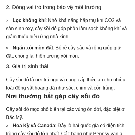
2. Đóng vai trò trong bảo vệ môi trường
Lọc không khí
: Nhờ khả năng hấp thụ khí CO2 và
sản sinh oxy, cây sồi đỏ góp phần làm sạch không khí và
giảm thiểu hiệu ứng nhà kính.
Ngăn xói mòn đất
: Bộ rễ cây sâu và rộng giúp giữ
đất, chống lại hiện tượng xói mòn.
3. Giá trị sinh thái
Cây sồi đỏ là nơi trú ngụ và cung cấp thức ăn cho nhiều
loài động vật hoang dã như sóc, chim và côn trùng.
Nơi thường bắt gặp cây sồi đỏ
Cây sồi đỏ mọc phổ biến tại các vùng ôn đới, đặc biệt ở
Bắc Mỹ.
Hoa Kỳ và Canada
: Đây là hai quốc gia có diện tích
trồng cây sồi đỏ lớn nhất. Các bang như Pennsylvania,