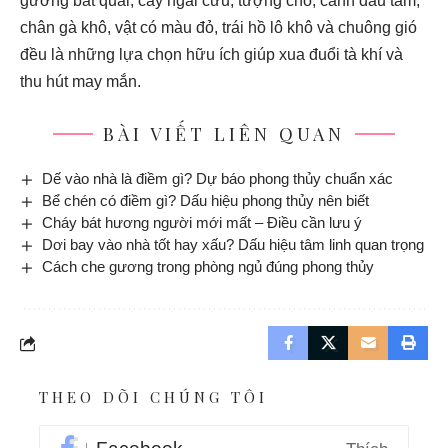
gương bát quái, cây ngải cứu, tượng chó, cành dâu tằm,
chân gà khô, vật có màu đỏ, trái hồ lô khô và chuông gió
đều là những lựa chọn hữu ích giúp xua đuổi tà khí và
thu hút may mắn.
BÀI VIẾT LIÊN QUAN
Dế vào nhà là điềm gì? Dự báo phong thủy chuẩn xác
Bể chén có điềm gì? Dấu hiệu phong thủy nên biết
Cháy bát hương người mới mất – Điều cần lưu ý
Dơi bay vào nhà tốt hay xấu? Dấu hiệu tâm linh quan trọng
Cách che gương trong phòng ngủ đúng phong thủy
THEO DÕI CHÚNG TÔI