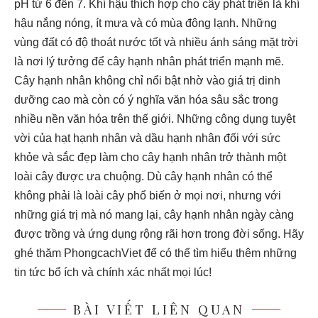
pH từ 6 đến 7. Khí hậu thích hợp cho cây phát triển là khí
hậu nắng nóng, ít mưa và có mùa đông lạnh. Những
vùng đất có độ thoát nước tốt và nhiều ánh sáng mặt trời
là nơi lý tưởng để cây hạnh nhân phát triển mạnh mẽ.
Cây hạnh nhân không chỉ nổi bật nhờ vào giá trị dinh
dưỡng cao mà còn có ý nghĩa văn hóa sâu sắc trong
nhiều nền văn hóa trên thế giới. Những công dụng tuyệt
vời của hạt hạnh nhân và dầu hạnh nhân đối với sức
khỏe và sắc đẹp làm cho cây hạnh nhân trở thành một
loài cây được ưa chuộng. Dù cây hạnh nhân có thể
không phải là loài cây phổ biến ở mọi nơi, nhưng với
những giá trị mà nó mang lại, cây hạnh nhân ngày càng
được trồng và ứng dụng rộng rãi hơn trong đời sống. Hãy
ghé thăm
PhongcachViet
để có thể tìm hiểu thêm những
tin tức bổ ích và chính xác nhất mọi lúc!
BÀI VIẾT LIÊN QUAN