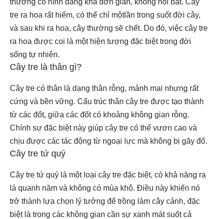
thường có hình dáng khá đơn giản, không nổi bật. Cây
tre ra hoa rất hiếm, có thể chỉ mộtlần trong suốt đời cây,
và sau khi ra hoa, cây thường sẽ chết. Do đó, việc cây tre
ra hoa được coi là một hiện tượng đặc biệt trong đời
sống tự nhiên.
Cây tre là thân gì?
Cây tre có thân là dạng thân rỗng, mảnh mai nhưng rất
cứng và bền vững. Cấu trúc thân cây tre được tạo thành
từ các đốt, giữa các đốt có khoảng không gian rỗng.
Chính sự đặc biệt này giúp cây tre có thể vươn cao và
chịu được các tác động từ ngoại lực mà không bị gãy đổ.
Cây tre tứ quý
Cây tre tứ quý là một loại cây tre đặc biệt, có khả năng ra
lá quanh năm và không có mùa khô. Điều này khiến nó
trở thành lựa chọn lý tưởng để trồng làm cây cảnh, đặc
biệt là trong các không gian cần sự xanh mát suốt cả